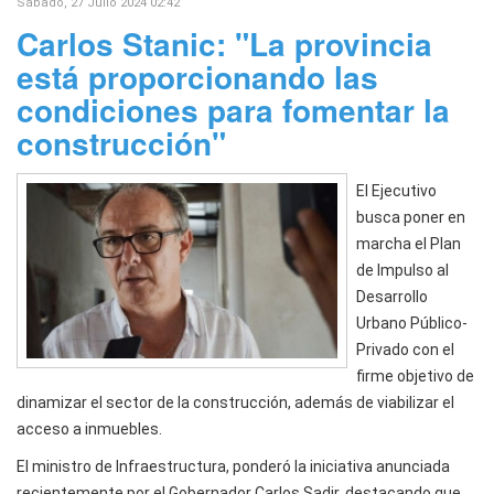
Sábado, 27 Julio 2024 02:42
Carlos Stanic: "La provincia
está proporcionando las
condiciones para fomentar la
construcción"
El Ejecutivo
busca poner en
marcha el Plan
de Impulso al
Desarrollo
Urbano Público-
Privado con el
firme objetivo de
dinamizar el sector de la construcción, además de viabilizar el
acceso a inmuebles.
El ministro de Infraestructura, ponderó la iniciativa anunciada
recientemente por el Gobernador Carlos Sadir, destacando que