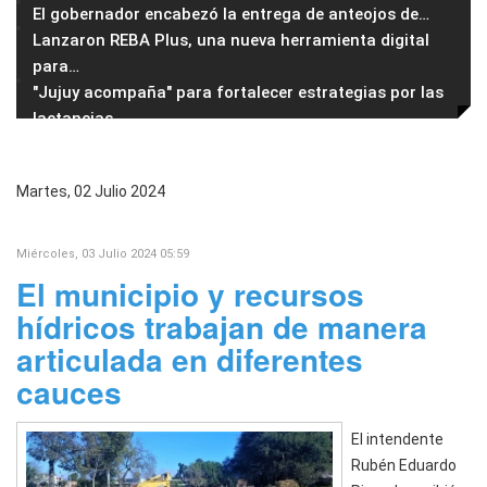
El gobernador encabezó la entrega de anteojos de
…
Lanzaron REBA Plus, una nueva herramienta digital
para
…
"Jujuy acompaña" para fortalecer estrategias por las
lactancias
Martes, 02 Julio 2024
Miércoles, 03 Julio 2024 05:59
El municipio y recursos
hídricos trabajan de manera
articulada en diferentes
cauces
El intendente
Rubén Eduardo