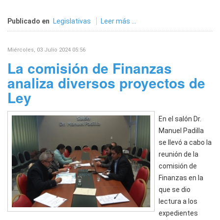
Publicado en
Legislativas
Leer más ...
Miércoles, 03 Julio 2024 05:56
La comisión de Finanzas
analiza diversos proyectos de
Ley
En el salón Dr.
Manuel Padilla
se llevó a cabo la
reunión de la
comisión de
Finanzas en la
que se dio
lectura a los
expedientes