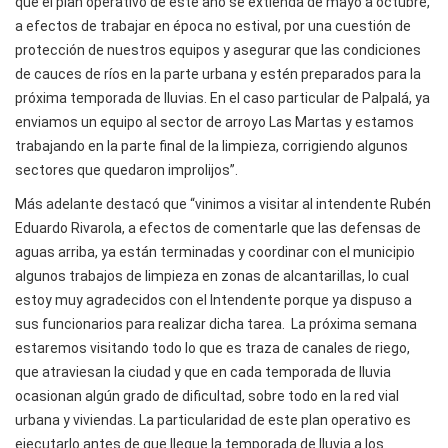
que el plan operativo de este año se extienda de mayo a octubre,
a efectos de trabajar en época no estival, por una cuestión de
protección de nuestros equipos y asegurar que las condiciones
de cauces de ríos en la parte urbana y estén preparados para la
próxima temporada de lluvias. En el caso particular de Palpalá, ya
enviamos un equipo al sector de arroyo Las Martas y estamos
trabajando en la parte final de la limpieza, corrigiendo algunos
sectores que quedaron improlijos”.
Más adelante destacó que “vinimos a visitar al intendente Rubén
Eduardo Rivarola, a efectos de comentarle que las defensas de
aguas arriba, ya están terminadas y coordinar con el municipio
algunos trabajos de limpieza en zonas de alcantarillas, lo cual
estoy muy agradecidos con el Intendente porque ya dispuso a
sus funcionarios para realizar dicha tarea. La próxima semana
estaremos visitando todo lo que es traza de canales de riego,
que atraviesan la ciudad y que en cada temporada de lluvia
ocasionan algún grado de dificultad, sobre todo en la red vial
urbana y viviendas. La particularidad de este plan operativo es
ejecutarlo antes de que llegue la temporada de lluvia a los