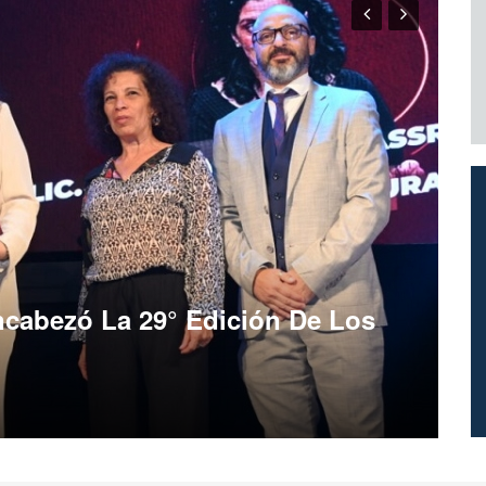
guró un nuevo Punto Digital en
…
con el helicóptero sanitario salvó la
…
no aprobó la ley de propiedad
…
cibió A La Mesa Nacional De
ncabezó La 29° Edición De Los
Trabajo Conjunto Con El Sector
do El País Se Reunieron En
da Pyme Del Futuro