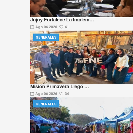
Jujuy Fortalece La Implem…
Ago 06 2026
41
GENERALES
Misión Primavera Llegó …
Ago 06 2026
34
GENERALES