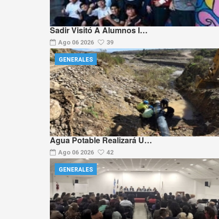
Sadir Visitó A Alumnos I…
Ago 06 2026
39
GENERALES
Agua Potable Realizará U…
Ago 06 2026
42
GENERALES