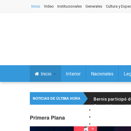
Inicio
Video
Institucionales
Generales
Cultura y Espe
Inicio
Interior
Nacionales
Leg
NOTICIAS DE ÚLTIMA HORA
Bernis participó 
Concejales partici
El intendente Raú
Primera Plana
Jujuy lanzó la ter
Foro Jujuy Igualit