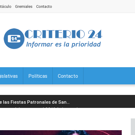
ctáculo
Gremiales
Contacto
islativas
Políticas
Contacto
de las Fiestas Patronales de San
…
paron del acto por el 201° Aniversario
…
l Jorge encabezó la 29° edición
…
cera edición del Torneo Jujeño
…
ario: prevención de la violencia de
…