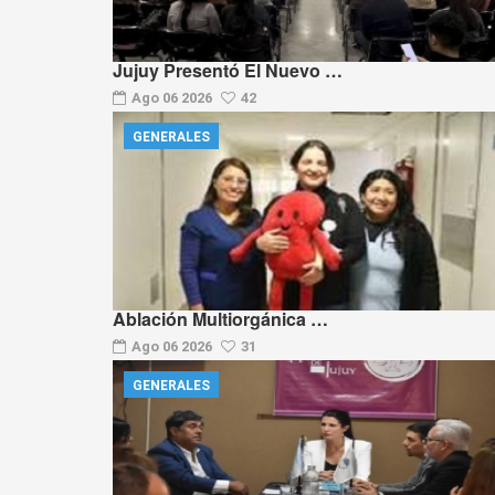
Jujuy Presentó El Nuevo …
Ago 06 2026
42
GENERALES
Ablación Multiorgánica …
Ago 06 2026
31
GENERALES