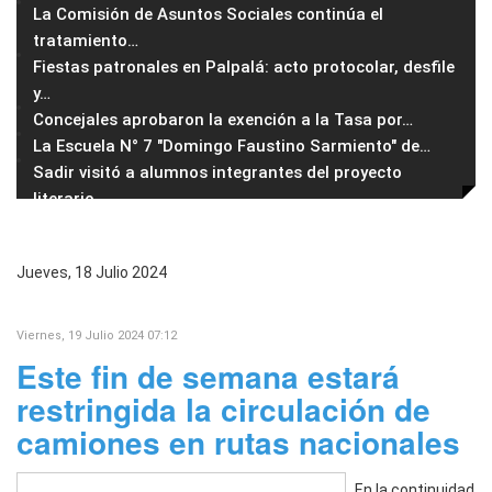
La Comisión de Asuntos Sociales continúa el
tratamiento
…
Fiestas patronales en Palpalá: acto protocolar, desfile
y
…
Concejales aprobaron la exención a la Tasa por
…
La Escuela N° 7 "Domingo Faustino Sarmiento" de
…
Sadir visitó a alumnos integrantes del proyecto
literario
…
Jueves, 18 Julio 2024
Viernes, 19 Julio 2024 07:12
Este fin de semana estará
restringida la circulación de
camiones en rutas nacionales
En la continuidad