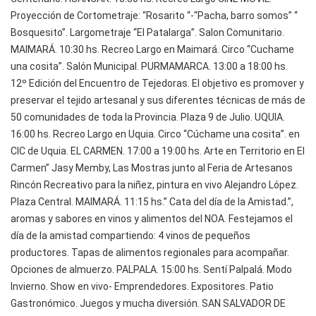
Proyección de Cortometraje: “Rosarito “-“Pacha, barro somos” “
Bosquesito”. Largometraje “El Patalarga”. Salon Comunitario.
MAIMARÁ. 10:30 hs. Recreo Largo en Maimará. Circo “Cuchame
una cosita”. Salón Municipal. PURMAMARCA. 13:00 a 18:00 hs.
12º Edición del Encuentro de Tejedoras. El objetivo es promover y
preservar el tejido artesanal y sus diferentes técnicas de más de
50 comunidades de toda la Provincia. Plaza 9 de Julio. UQUIA.
16:00 hs. Recreo Largo en Uquia. Circo “Cúchame una cosita”. en
CIC de Uquia. EL CARMEN. 17:00 a 19:00 hs. Arte en Territorio en El
Carmen” Jasy Memby, Las Mostras junto al Feria de Artesanos
Rincón Recreativo para la niñez, pintura en vivo Alejandro López.
Plaza Central. MAIMARÁ. 11:15 hs.” Cata del día de la Amistad.”,
aromas y sabores en vinos y alimentos del NOA. Festejamos el
día de la amistad compartiendo: 4 vinos de pequeños
productores. Tapas de alimentos regionales para acompañar.
Opciones de almuerzo. PALPALA. 15:00 hs. Sentí Palpalá. Modo
Invierno. Show en vivo- Emprendedores. Expositores. Patio
Gastronómico. Juegos y mucha diversión. SAN SALVADOR DE