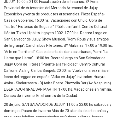
JUJUY. 10:00 a 21.00 Fiscalización de artesanos. 3º Feria
Provincial de Artesanías del Mercado Artesanal de Jujuy.
Exposición y venta de productos artesanales. Plaza España-
Casa de Gobierno. 16:00 hs. Vacaciones con Chulo. Obra de
Teatro.” Historias de Regazo “. Público infantil. Centro Cultural
Héctor Tizón. Hipólito Irigoyen 1302. 17:00 hs. Recreo Largo en
San Salvador de Jujuy. Show Musical. “Romi Rous y sus amigos
de la granja”. Cancha Los Piletones. Bº Malvinas. 17.00 a 19.00 hs.
“Arte en Territorio”. Clase abierta de danzas urbanas, Yamil “La
Llama que Llama”. 18:00 hs. Recreo Largo en San Salvador de
Jujuy. Obra de Títeres “Puente a la felicidad”. Centro Cultural
Cafrune. Av. Ing. Carlos Snopek. 20:00 hs. Vuelve una vez más el
ícono del reggae en español “Alika en Jujuy” Invitados: Huayra
Awka - Skalarrastra - Dj Anita Boero. Piazzolla Bar (Av. Vespucio).
LIBERTADOR GRAL SAN MARTIN. 17:00 hs. Vacaciones en familia.
Corsos de Invierno. En el centro de la Ciudad.
20 de julio. SAN SALVADOR DE JUJUY. 11:00 a 22:00 hs sábados y
domingos Paseo de Invierno Más de 70 stands de artesanías y
productos jujeños, espectáculos artísticos, talleres, juegos,