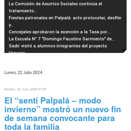
La Comisión de Asuntos Sociales continúa el
tratamiento
…
Fiestas patronales en Palpalá: acto protocolar, desfile
y
…
Concejales aprobaron la exención a la Tasa por
…
La Escuela N° 7 "Domingo Faustino Sarmiento" de
…
Sadir visitó a alumnos integrantes del proyecto
literario
…
Lunes, 22 Julio 2024
Martes, 23 Julio 2024 07:08
El “sentí Palpalá – modo
invierno” mostró un nuevo fin
de semana convocante para
toda la familia