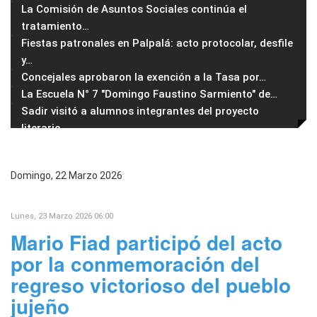
La Comisión de Asuntos Sociales continúa el
tratamiento
…
Fiestas patronales en Palpalá: acto protocolar, desfile
y
…
Concejales aprobaron la exención a la Tasa por
…
La Escuela N° 7 "Domingo Faustino Sarmiento" de
…
Sadir visitó a alumnos integrantes del proyecto
literario
…
Domingo, 22 Marzo 2026
Lunes, 23 Marzo 2026 06:00
Mario Fiad participó del acto
por la conmemoración del
regreso victorioso del pueblo
jujeño