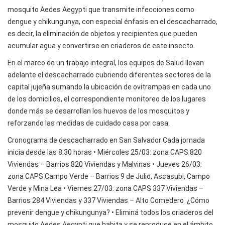
mosquito Aedes Aegypti que transmite infecciones como
dengue y chikungunya, con especial énfasis en el descacharrado,
es decir, la eliminación de objetos y recipientes que pueden
acumular agua y convertirse en criaderos de este insecto.
En el marco de un trabajo integral, los equipos de Salud llevan
adelante el descacharrado cubriendo diferentes sectores de la
capital jujeña sumando la ubicación de ovitrampas en cada uno
de los domicilios, el correspondiente monitoreo de los lugares
donde más se desarrollan los huevos de los mosquitos y
reforzando las medidas de cuidado casa por casa.
Cronograma de descacharrado en San Salvador Cada jornada
inicia desde las 8.30 horas • Miércoles 25/03: zona CAPS 820
Viviendas – Barrios 820 Viviendas y Malvinas • Jueves 26/03:
zona CAPS Campo Verde – Barrios 9 de Julio, Ascasubi, Campo
Verde y Mina Lea • Viernes 27/03: zona CAPS 337 Viviendas –
Barrios 284 Viviendas y 337 Viviendas – Alto Comedero ¿Cómo
prevenir dengue y chikungunya? • Eliminá todos los criaderos del
mosquito Aedes Aegypti que habita y se reproduce en el ámbito