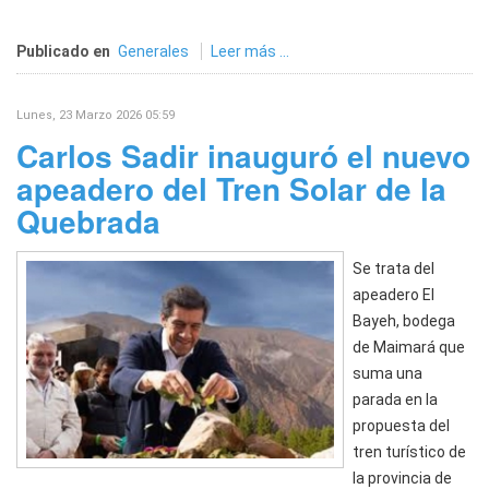
Publicado en
Generales
Leer más ...
Lunes, 23 Marzo 2026 05:59
Carlos Sadir inauguró el nuevo
apeadero del Tren Solar de la
Quebrada
Se trata del
apeadero El
Bayeh, bodega
de Maimará que
suma una
parada en la
propuesta del
tren turístico de
la provincia de