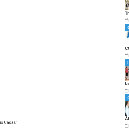
T
C
L
Á
nio Casas"