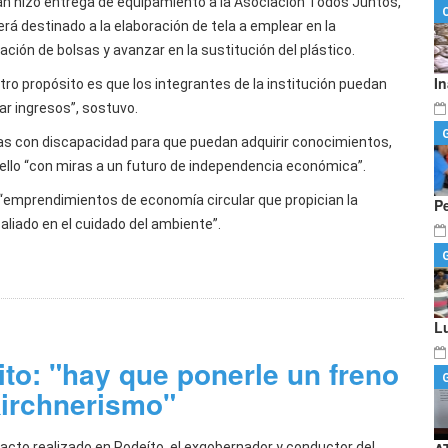
án hizo entrega de equipamiento a la Asociación Todos Juntos,
erá destinado a la elaboración de tela a emplear en la
ación de bolsas y avanzar en la sustitución del plástico.
I
tro propósito es que los integrantes de la institución puedan
ar ingresos”, sostuvo.
as con discapacidad para que puedan adquirir conocimientos,
 ello “con miras a un futuro de independencia económica”.
 “emprendimientos de economía circular que propician la
P
aliado en el cuidado del ambiente”.
L
to: "hay que ponerle un freno
 Kirchnerismo"
 acto realizado en Rodeíto, el exgobernador y conductor del