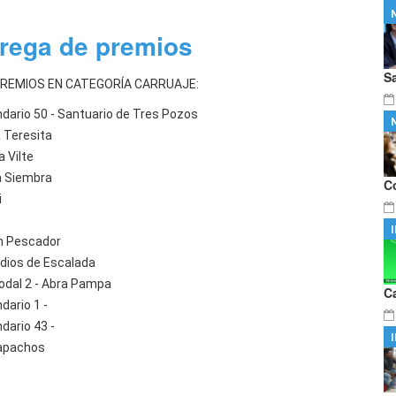
con el helicóptero sanitario salvó la
…
no aprobó la ley de propiedad
…
trega de premios
S
PREMIOS EN CATEGORÍA CARRUAJE:
dario 50 - Santuario de Tres Pozos
 Teresita
 Vilte
 Siembra
C
i
n Pescador
ios de Escalada
odal 2 - Abra Pampa
C
dario 1 -
dario 43 -
apachos