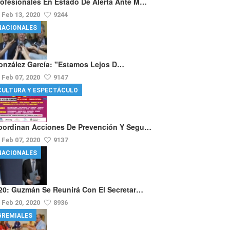
rofesionales En Estado De Alerta Ante M…
Feb 13, 2020
9244
NACIONALES
onzález García: "Estamos Lejos D…
Feb 07, 2020
9147
CULTURA Y ESPECTÁCULO
oordinan Acciones De Prevención Y Segu…
Feb 07, 2020
9137
NACIONALES
20: Guzmán Se Reunirá Con El Secretar…
Feb 20, 2020
8936
GREMIALES