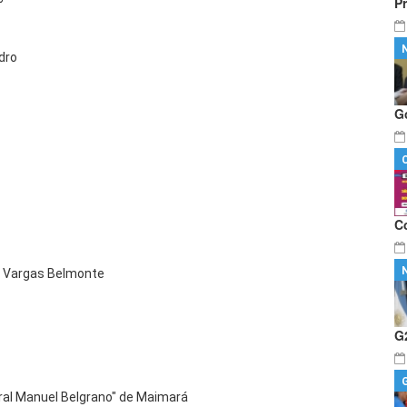
P
dro
G
C
ulo Vargas Belmonte
G
Gral Manuel Belgrano" de Maimará