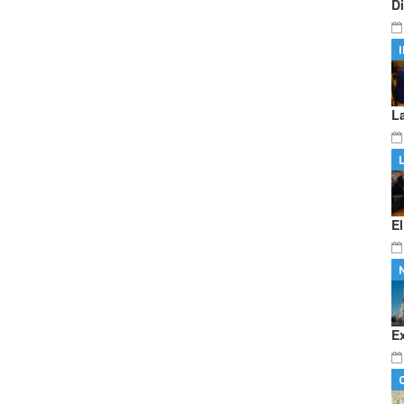
D
L
E
E