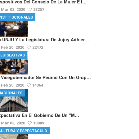
ispositivos Del Consejo De La Mujer E I…
Mar 02, 2020
23257
INSTITUCIONALES
a UNJU Y La Legislatura De Jujuy Adhier…
Feb 20, 2020
22472
LEGISLATIVAS
l Vicegobernador Se Reunió Con Un Grup…
Feb 20, 2020
14364
NACIONALES
xpectativa En El Gobierno De Un "m…
Mar 03, 2020
13889
CULTURA Y ESPECTÁCULO