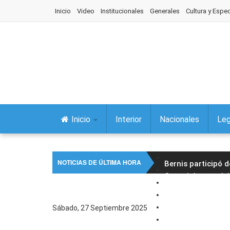
Inicio
Video
Institucionales
Generales
Cultura y Espe
Inicio
Interior
Nacionales
Leg
NOTICIAS DE ÚLTIMA HORA
Bernis participó 
Concejales partici
El intendente Raú
Jujuy lanzó la ter
Sábado, 27 Septiembre 2025
Foro Jujuy Igualit
Carlos Sadir inau