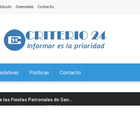
ctáculo
Gremiales
Contacto
islativas
Políticas
Contacto
de las Fiestas Patronales de San
…
paron del acto por el 201° Aniversario
…
l Jorge encabezó la 29° edición
…
cera edición del Torneo Jujeño
…
ario: prevención de la violencia de
…
guró un nuevo Punto Digital en
…