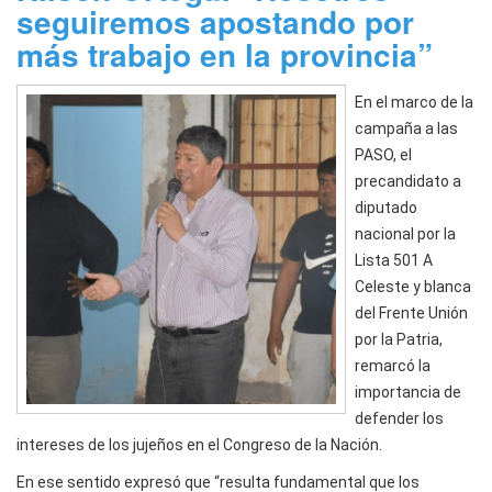
seguiremos apostando por
más trabajo en la provincia”
En el marco de la
campaña a las
PASO, el
precandidato a
diputado
nacional por la
Lista 501 A
Celeste y blanca
del Frente Unión
por la Patria,
remarcó la
importancia de
defender los
intereses de los jujeños en el Congreso de la Nación.
En ese sentido expresó que “resulta fundamental que los