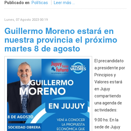
Publicado en
Políticas
Leer más ...
Lunes, 07 Agosto 2023 00:19
Guillermo Moreno estará en
nuestra provincia el próximo
martes 8 de agosto
El precandidato
a presidente por
Principios y
Valores estará
en Jujuy
compartiendo
una agenda de
actividades:
9:00 hs: En la
sede de Jujuy