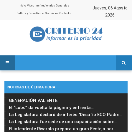
Inicio
Video
Institucionales
Generales
Jueves, 06 Agosto
Cultura y Espectáculo
Gremiales
Contacto
2026
NOTICIAS DE ÚLTIMA HORA
GENERACIÓN VALIENTE
El “Lobo” da vuelta la página y enfrenta
…
La Legislatura declaró de interés "Desafío ECO Padre
…
La Legislatura fue sede de una capacitación sobre
…
El intendente Rivarola prepara un gran Festejo por
…