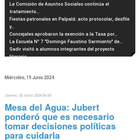
La Comisión de Asuntos Sociales continúa el
tratamiento
…
Fiestas patronales en Palpalá: acto protocolar, desfile
y
…
Concejales aprobaron la exención a la Tasa por
…
La Escuela N° 7 "Domingo Faustino Sarmiento" de
…
Sadir visitó a alumnos integrantes del proyecto
literario
…
Miércoles, 19 Junio 2024
Jueves, 20 Junio 2024 06:50
Mesa del Agua: Jubert
ponderó que es necesario
tomar decisiones políticas
para cuidarla