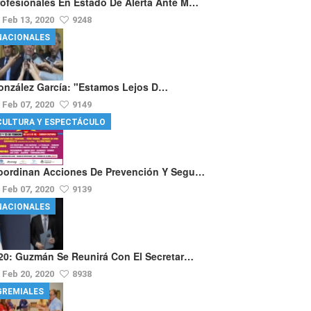
rofesionales En Estado De Alerta Ante M…
Feb 13, 2020
9248
NACIONALES
onzález García: "Estamos Lejos D…
Feb 07, 2020
9149
CULTURA Y ESPECTÁCULO
oordinan Acciones De Prevención Y Segu…
Feb 07, 2020
9139
NACIONALES
20: Guzmán Se Reunirá Con El Secretar…
Feb 20, 2020
8938
GREMIALES