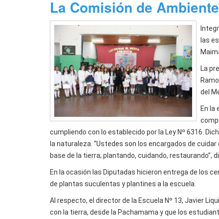
La Comisión de Ambiente
Integ
las es
Maima
La pre
Ramos
del M
En la 
compr
cumpliendo con lo establecido por la Ley Nº 6316. Di
la naturaleza. “Ustedes son los encargados de cuidar 
base de la tierra; plantando, cuidando, restaurando”, d
En la ocasión las Diputadas hicieron entrega de los cert
de plantas suculentas y plantines a la escuela.
Al respecto, el director de la Escuela Nº 13, Javier
con la tierra, desde la Pachamama y que los estudiant