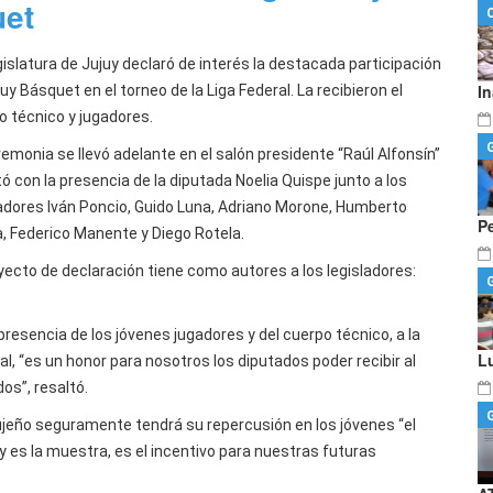
uet
gislatura de Jujuy declaró de interés la destacada participación
I
uy Básquet en el torneo de la Liga Federal. La recibieron el
o técnico y jugadores.
remonia se llevó adelante en el salón presidente “Raúl Alfonsín”
ó con la presencia de la diputada Noelia Quispe junto a los
ladores Iván Poncio, Guido Luna, Adriano Morone, Humberto
P
a, Federico Manente y Diego Rotela.
oyecto de declaración tiene como autores a los legisladores:
presencia de los jóvenes jugadores y del cuerpo técnico, a la
L
l, “es un honor para nosotros los diputados poder recibir al
os”, resaltó.
ujeño seguramente tendrá su repercusión en los jóvenes “el
 es la muestra, es el incentivo para nuestras futuras