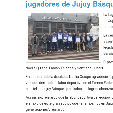
jugadores de Jujuy Básq
La Le
de Juj
cuerp
La ce
y cont
legis
Garcí
El pr
Noelia Quispe, Fabián Tejerina y Santiago Jubert.
En ese sentido la diputada Noelia Quispe agradeció la 
vez que destacó su labor deportiva en el Torneo Federa
plantel de Jujuy Básquet por todos los logros alcanzad
Asimismo, remarcó que la labor deportiva del equipo j
ejemplo de este gran equipo que tenemos hoy en Jujuy
generaciones”, remarcó.