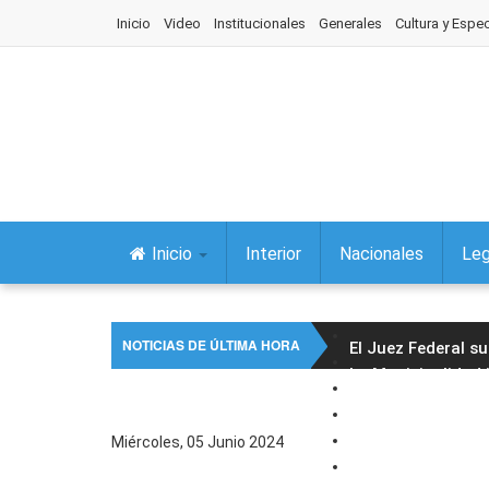
Inicio
Video
Institucionales
Generales
Cultura y Espe
Inicio
Interior
Nacionales
Leg
NOTICIAS DE ÚLTIMA HORA
El Juez Federal s
La Municipalidad 
Comenzó la Feria d
Multitudinario pe
Miércoles, 05 Junio 2024
Gastón Millón: “L
Salud continúa co