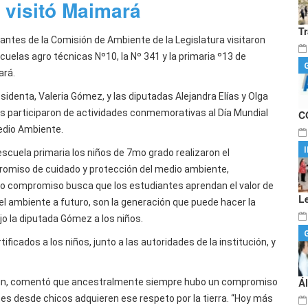
 visitó Maimará
T
rantes de la Comisión de Ambiente de la Legislatura visitaron
cuelas agro técnicas Nº10, la Nº 341 y la primaria º13 de
rá.
sidenta, Valeria Gómez, y las diputadas Alejandra Elías y Olga
 participaron de actividades conmemorativas al Día Mundial
C
edio Ambiente.
escuela primaria los niños de 7mo grado realizaron el
omiso de cuidado y protección del medio ambiente,
cho compromiso busca que los estudiantes aprendan el valor de
L
el ambiente a futuro, son la generación que puede hacer la
ijo la diputada Gómez a los niños.
ificados a los niños, junto a las autoridades de la institución, y
Á
 Liquin, comentó que ancestralmente siempre hubo un compromiso
es desde chicos adquieren ese respeto por la tierra. “Hoy más