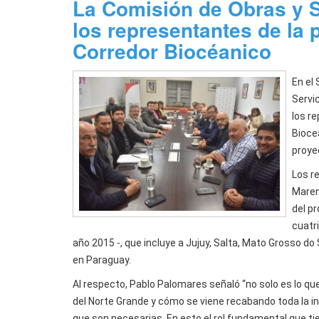
La Comisión de Obras y S
los representantes de la 
Corredor Biocéanico
En el
Servic
los r
Bioce
proye
Los r
Maren
del pr
cuatr
año 2015 -, que incluye a Jujuy, Salta, Mato Grosso do 
en Paraguay.
Al respecto, Pablo Palomares señaló “no solo es lo q
del Norte Grande y cómo se viene recabando toda la in
que son necesarias. En esto el rol fundamental que t