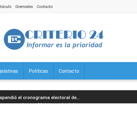
ctáculo
Gremiales
Contacto
islativas
Políticas
Contacto
uspendió el cronograma electoral de
…
inaugura el sexto Multiespacio de la
…
el Libro Jujuy, con actividades
…
dido de los jujeños a san Cayetano,
…
os premios San Salvador constituyen una
…
n llamados a concurso para cubrir
…