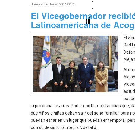
Jujuy y Chile pro
Jueves, 06 Junio 2024 00:28
Sadir puso en ma
El Vicegobernador recibió
›
‹
Latinoamericana de Acogi
El vic
Red L
Defen
Aleja
Al co
Aleja
Viceg
estud
pasad
la provincia de Jujuy. Poder contar con familias que,
que niños o niñas deban salir del seno familiar, para n
puedan estar en un lugar que pueda ser temporal, per
con su desarrollo integral”, detalló.