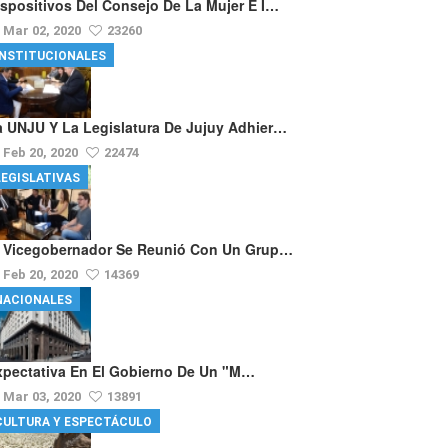
ispositivos Del Consejo De La Mujer E I…
Mar 02, 2020
23260
INSTITUCIONALES
a UNJU Y La Legislatura De Jujuy Adhier…
Feb 20, 2020
22474
LEGISLATIVAS
l Vicegobernador Se Reunió Con Un Grup…
Feb 20, 2020
14369
NACIONALES
xpectativa En El Gobierno De Un "m…
Mar 03, 2020
13891
CULTURA Y ESPECTÁCULO