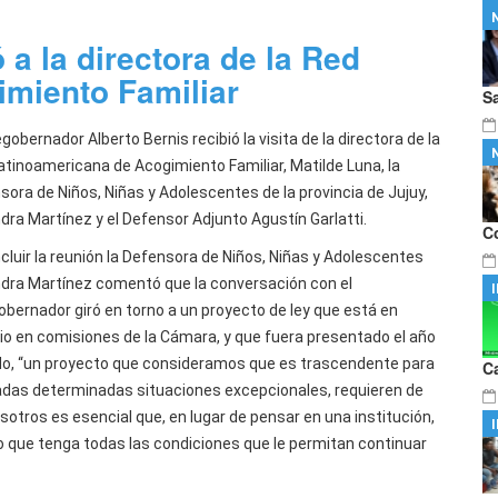
fundizan su agenda de integración
…
rcha una nueva planta GIRSU
…
 a la directora de la Red
miento Familiar
S
egobernador Alberto Bernis recibió la visita de la directora de la
atinoamericana de Acogimiento Familiar, Matilde Luna, la
sora de Niños, Niñas y Adolescentes de la provincia de Jujuy,
ndra Martínez y el Defensor Adjunto Agustín Garlatti.
C
ncluir la reunión la Defensora de Niños, Niñas y Adolescentes
ndra Martínez comentó que la conversación con el
obernador giró en torno a un proyecto de ley que está en
io en comisiones de la Cámara, y que fuera presentado el año
o, “un proyecto que consideramos que es trascendente para
C
 dadas determinadas situaciones excepcionales, requieren de
osotros es esencial que, en lugar de pensar en una institución,
o que tenga todas las condiciones que le permitan continuar