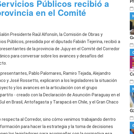
ervicios Públicos recibió a
P
provincia en el Comité
 Salón Presidente Raúl Alfonsín, la Comisión de Obras y
G
ios Públicos, presidida por el diputado Fabián Tejerina, recibió a
epresentantes de la provincia de Jujuy en el Comité del Corredor
ánico para conversar sobre los avances y desafíos del
cto.
epresentantes, Pablo Palomares, Ramiro Tejada, Alejandro
C
co y José Rossetto, explicaron a los legisladores la situación
oyecto y los avances en la articulación con el grupo
ipartito - creado con la Declaración de Asunción-Paraguay en el
Sul en Brasil, Antofagasta y Tarapacá en Chile, y el Gran Chaco
G
ue respecta al Corredor, sino cómo venimos trabajando dentro
formación para hacer la estrategia y la toma de decisiones
ienen los legisladores para acompañar con la normativa esa