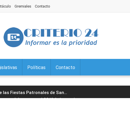
ctáculo
Gremiales
Contacto
islativas
Políticas
Contacto
de las Fiestas Patronales de San
…
paron del acto por el 201° Aniversario
…
l Jorge encabezó la 29° edición
…
cera edición del Torneo Jujeño
…
ario: prevención de la violencia de
…
guró un nuevo Punto Digital en
…