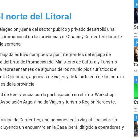
con el helicóptero sanitario salvó la
…
no aprobó la ley de propiedad
…
 norte del Litoral
S
legación jujeña del sector público y privado desarrolló una
n promocional en las provincias de Chaco y Corrientes durante
n de semana.
bajada estuvo compuesta por integrantes del equipo de
jo del Ente de Promoción del Ministerio de Cultura y Turismo
C
 a representantes de algunos de los municipios turísticos; el
e la Quebrada, agencias de viajes y de la hotelería de las cuatro
es de la provincia.
udad de Resistencia con la participación en el 7mo. Workshop
C
(Asociación Argentina de Viajes y turismo Región Nordeste,
ciudad de Corrientes, con acciones en la vía pública sobre la
incluyendo un encuentro en la Casa Iberá, dirigido a operadores y