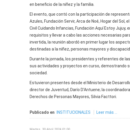
en beneficio de la niñez y la familia.
El evento, que contó con la participación de represe
Azules, Fundación Servir, Arca de Noé, Hogar del Sol, 
Civil Cuidando Infancias, Fundación Aquí Estoy Jujuy, e
requisitos y llevar a cabo las acciones necesarias pa
invertida, la reunión abordó en primer lugar los aspect
destinadas a la niñez, personas mayores y discapacid
Durante la jornada, los presidentes y referentes de l
sus actividades y proyectos en curso, demostrando s
sociedad.
Estuvieron presentes desde el Ministerio de Desarroll
director de Juventud, Darío D'Antuene; la coordinador
Derechos de Personas Mayores, Silvia Facttori.
Publicado en
INSTITUCIONALES
Leer más ...
Martes, 30 Abril 2024 01:00