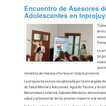
Encuentro de Asesores de
Adolescentes en Inprojuy
Traba
llevó
aseso
Pampa,
La act
de gr
reali
oport
temática de manera efectiva en toda la provincia.
La propuesta estuvo encabezada por la encargada de l
de Salud Mental y Adicciones, Agustín Yecora; y la ref
Maternidad e infancia, Gabriela Mendoza, demostrando
salud y el bienestar de los jóvenes respecto a la temá