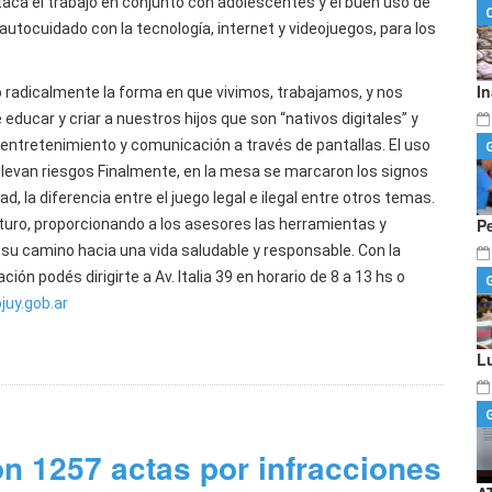
taca el trabajo en conjunto con adolescentes y el buen uso de
 autocuidado con la tecnología, internet y videojuegos, para los
I
 radicalmente la forma en que vivimos, trabajamos, y nos
ucar y criar a nuestros hijos que son “nativos digitales” y
entretenimiento y comunicación a través de pantallas. El uso
nllevan riesgos Finalmente, en la mesa se marcaron los signos
, la diferencia entre el juego legal e ilegal entre otros temas.
P
uro, proporcionando a los asesores las herramientas y
su camino hacia una vida saludable y responsable. Con la
ón podés dirigirte a Av. Italia 39 en horario de 8 a 13 hs o
juy.gob.ar
L
on 1257 actas por infracciones