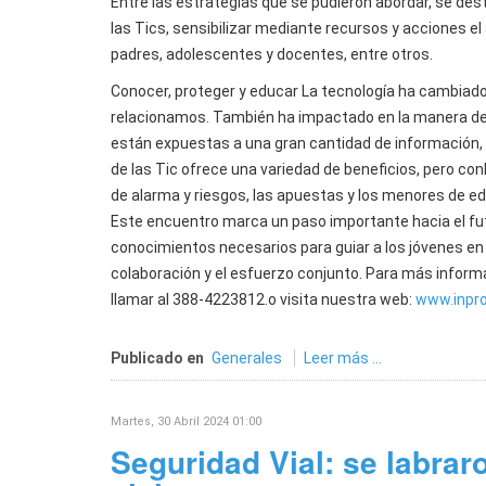
Entre las estrategias que se pudieron abordar, se des
las Tics, sensibilizar mediante recursos y acciones el
padres, adolescentes y docentes, entre otros.
Conocer, proteger y educar La tecnología ha cambiado
relacionamos. También ha impactado en la manera de ed
están expuestas a una gran cantidad de información, 
de las Tic ofrece una variedad de beneficios, pero co
de alarma y riesgos, las apuestas y los menores de edad
Este encuentro marca un paso importante hacia el fut
conocimientos necesarios para guiar a los jóvenes en 
colaboración y el esfuerzo conjunto. Para más informaci
llamar al 388-4223812.o visita nuestra web:
www.inpro
Publicado en
Generales
Leer más ...
Martes, 30 Abril 2024 01:00
Seguridad Vial: se labrar