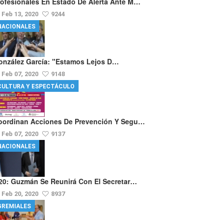
rofesionales En Estado De Alerta Ante M…
Feb 13, 2020
9244
NACIONALES
onzález García: "Estamos Lejos D…
Feb 07, 2020
9148
CULTURA Y ESPECTÁCULO
oordinan Acciones De Prevención Y Segu…
Feb 07, 2020
9137
NACIONALES
20: Guzmán Se Reunirá Con El Secretar…
Feb 20, 2020
8937
GREMIALES