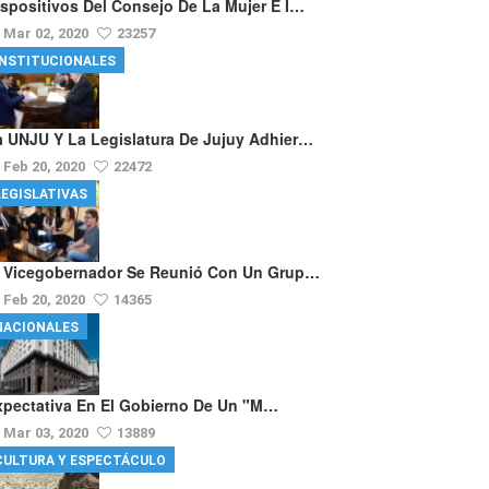
ispositivos Del Consejo De La Mujer E I…
Mar 02, 2020
23257
INSTITUCIONALES
a UNJU Y La Legislatura De Jujuy Adhier…
Feb 20, 2020
22472
LEGISLATIVAS
l Vicegobernador Se Reunió Con Un Grup…
Feb 20, 2020
14365
NACIONALES
xpectativa En El Gobierno De Un "m…
Mar 03, 2020
13889
CULTURA Y ESPECTÁCULO