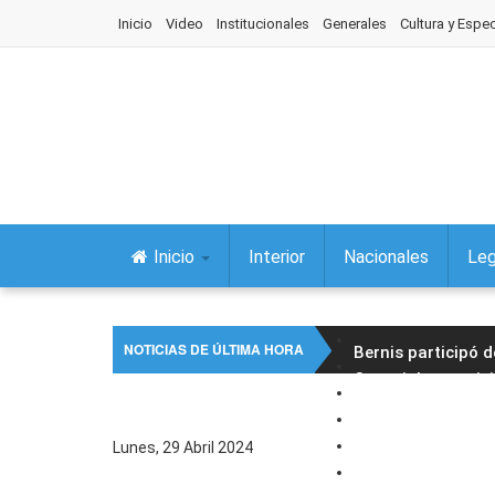
Inicio
Video
Institucionales
Generales
Cultura y Espe
Inicio
Interior
Nacionales
Leg
NOTICIAS DE ÚLTIMA HORA
Bernis participó 
Concejales partici
El intendente Raú
Jujuy lanzó la ter
Lunes, 29 Abril 2024
Foro Jujuy Igualit
Carlos Sadir inau