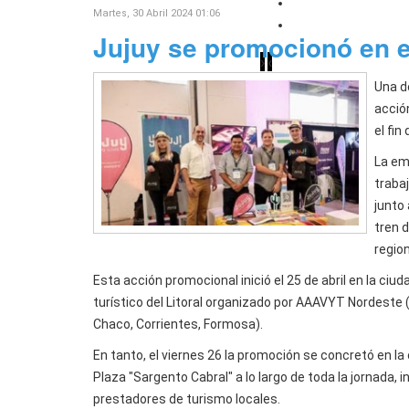
Exitoso operativo 
Martes, 30 Abril 2024 01:06
Senado: el Gobier
Jujuy se promocionó en el
›
‹
Una de
acció
el fi
La em
traba
junto
tren d
region
Esta acción promocional inició el 25 de abril en la ci
turístico del Litoral organizado por AAAVYT Nordeste 
Chaco, Corrientes, Formosa).
En tanto, el viernes 26 la promoción se concretó en la 
Plaza "Sargento Cabral" a lo largo de toda la jornada, 
prestadores de turismo locales.