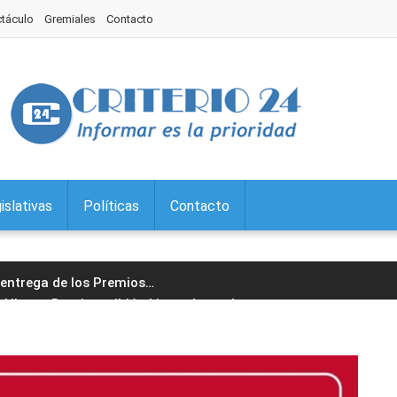
ctáculo
Gremiales
Contacto
islativas
Políticas
Contacto
a entrega de los Premios
…
Alberto Bernis recibió al intendente de
…
Interés Legislativo la muestra "Regiones
…
untos Sociales continúa el tratamiento
…
 en Palpalá: acto protocolar, desfile y
…
ron la exención a la Tasa por
…