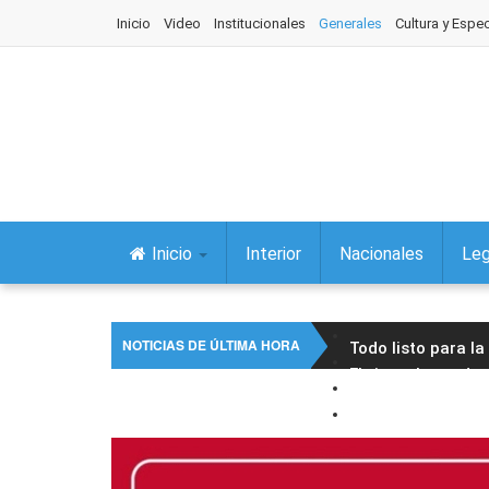
Inicio
Video
Institucionales
Generales
Cultura y Espe
Inicio
Interior
Nacionales
Leg
NOTICIAS DE ÚLTIMA HORA
Todo listo para l
El vicegobernador 
Fue declarada de 
La Comisión de As
Fiestas patronales
Concejales aproba