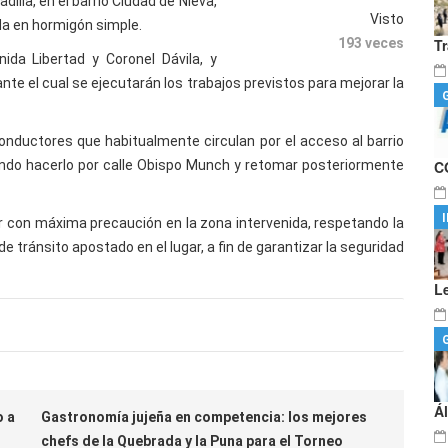
dilla, en el barrio Ciudad de Nieva,
Visto
da en hormigón simple.
193 veces
T
da Libertad y Coronel Dávila, y
nte el cual se ejecutarán los trabajos previstos para mejorar la
conductores que habitualmente circulan por el acceso al barrio
dando hacerlo por calle Obispo Munch y retomar posteriormente
C
ar con máxima precaución en la zona intervenida, respetando la
de tránsito apostado en el lugar, a fin de garantizar la seguridad
L
Á
o a
Gastronomía jujeña en competencia: los mejores
chefs de la Quebrada y la Puna para el Torneo