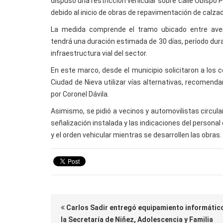
dispuso una restricción vehicular sobre calle Obispo Pa
debido al inicio de obras de repavimentación de calza
La medida comprende el tramo ubicado entre aveni
tendrá una duración estimada de 30 días, período dura
infraestructura vial del sector.
En este marco, desde el municipio solicitaron a los 
Ciudad de Nieva utilizar vías alternativas, recomen
por Coronel Dávila.
Asimismo, se pidió a vecinos y automovilistas circul
señalización instalada y las indicaciones del personal 
y el orden vehicular mientras se desarrollen las obras.
Carlos Sadir entregó equipamiento informátic
la Secretaría de Niñez, Adolescencia y Familia