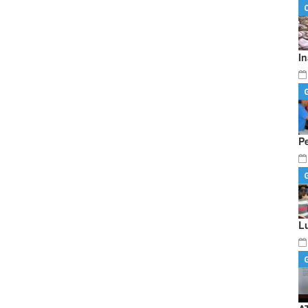
I
P
L