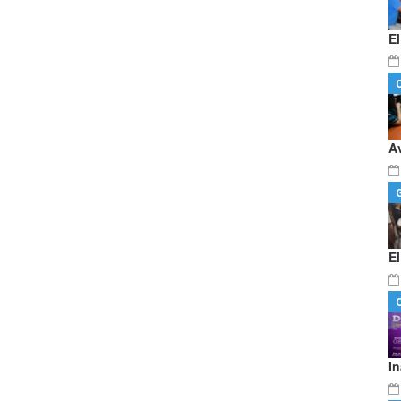
E
A
E
I