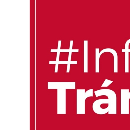
La Escuela N° 7 "
Sadir visitó a alu
›
‹