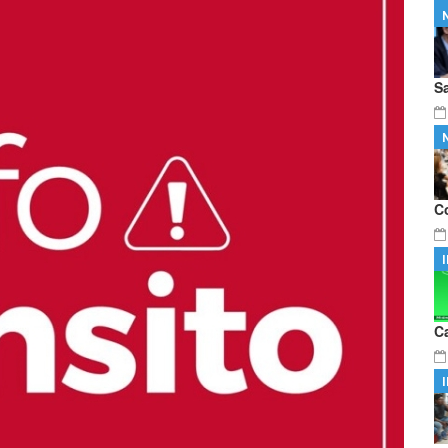
Domingo Faustino Sarmiento" de
…
mnos integrantes del proyecto literario
…
S
C
C