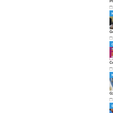
P
G
C
G