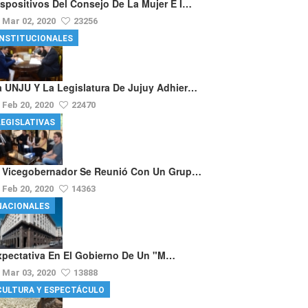
ispositivos Del Consejo De La Mujer E I…
Mar 02, 2020
23256
INSTITUCIONALES
a UNJU Y La Legislatura De Jujuy Adhier…
Feb 20, 2020
22470
LEGISLATIVAS
l Vicegobernador Se Reunió Con Un Grup…
Feb 20, 2020
14363
NACIONALES
xpectativa En El Gobierno De Un "m…
Mar 03, 2020
13888
CULTURA Y ESPECTÁCULO