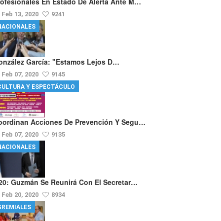
rofesionales En Estado De Alerta Ante M…
Feb 13, 2020
9241
NACIONALES
onzález García: "Estamos Lejos D…
Feb 07, 2020
9145
CULTURA Y ESPECTÁCULO
oordinan Acciones De Prevención Y Segu…
Feb 07, 2020
9135
NACIONALES
20: Guzmán Se Reunirá Con El Secretar…
Feb 20, 2020
8934
GREMIALES