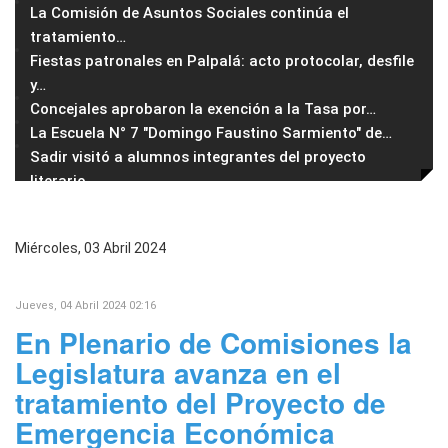
La Comisión de Asuntos Sociales continúa el
tratamiento
…
Fiestas patronales en Palpalá: acto protocolar, desfile
y
…
Concejales aprobaron la exención a la Tasa por
…
La Escuela N° 7 "Domingo Faustino Sarmiento" de
…
Sadir visitó a alumnos integrantes del proyecto
literario
…
Miércoles, 03 Abril 2024
Jueves, 04 Abril 2024 02:16
En Plenario de Comisiones la
Legislatura avanza en el
tratamiento del Proyecto de
Emergencia Económica