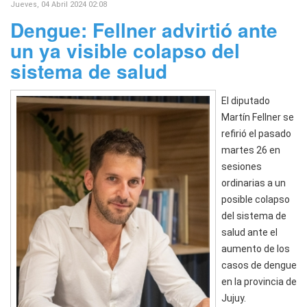
Jueves, 04 Abril 2024 02:08
Dengue: Fellner advirtió ante
un ya visible colapso del
sistema de salud
El diputado
Martín Fellner se
refirió el pasado
martes 26 en
sesiones
ordinarias a un
posible colapso
del sistema de
salud ante el
aumento de los
casos de dengue
en la provincia de
Jujuy.